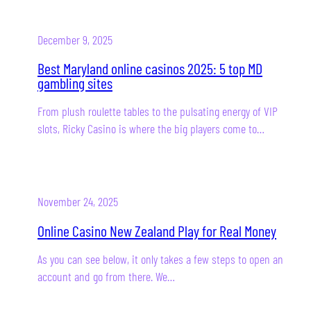
December 9, 2025
Best Maryland online casinos 2025: 5 top MD
gambling sites
From plush roulette tables to the pulsating energy of VIP
slots, Ricky Casino is where the big players come to…
November 24, 2025
Online Casino New Zealand Play for Real Money
As you can see below, it only takes a few steps to open an
account and go from there. We…