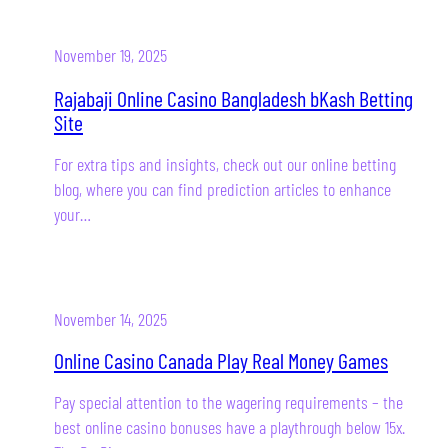
November 19, 2025
Rajabaji Online Casino Bangladesh bKash Betting
Site
For extra tips and insights, check out our online betting
blog, where you can find prediction articles to enhance
your…
November 14, 2025
Online Casino Canada Play Real Money Games
Pay special attention to the wagering requirements – the
best online casino bonuses have a playthrough below 15x.