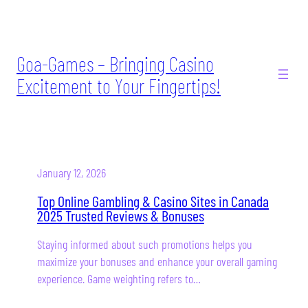
Skip
to
content
Goa-Games – Bringing Casino
Excitement to Your Fingertips!
January 12, 2026
Top Online Gambling & Casino Sites in Canada
2025 Trusted Reviews & Bonuses
Staying informed about such promotions helps you
maximize your bonuses and enhance your overall gaming
experience. Game weighting refers to…