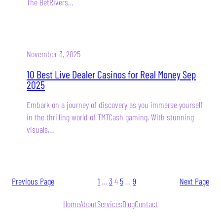
The BetRivers…
November 3, 2025
10 Best Live Dealer Casinos for Real Money Sep
2025
Embark on a journey of discovery as you immerse yourself
in the thrilling world of TMTCash gaming. With stunning
visuals,…
Previous Page
1
…
3
4
5
…
9
Next Page
Home
About
Services
Blog
Contact