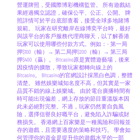
營運牌照，受國際博彩機構監管。 所有遊戲結
果經過獨立認證，確保公平、公正、公開。 牌
照詳情可於平台底部查看，接受全球多地賭博
規範。 玩家在研究離岸在線博奕平台時，最好
與該平台的客戶服務代理商聊天，以了解香港
玩家可以使用哪些付款方式。例如：– 第一局
押$100（輸）→ 第二局押$200（輸）→ 第三局
押$400（贏）。 Bitcasino原是實體遊藝場，後來
因疫情的擴散，導致玩家都轉向線上的
Bitcasino。 Bitcasino的官網設計採黑白色調，整體
清楚。 雖然娛樂城知名度不高，但其實是一家
品質不錯的線上娛樂城。 由於電台廣播時間有
時可能出現偏差，網上存放的節目重溫版本因
此未必絕對完整。不過，玩家仍然要自負風
險，選擇信譽良好嘅平台，避免陷入詐騙或財
務損失。 香港網上百家樂是一種風險和回報並
存的遊戲，且需要適度的策略和技巧。 學會如
何管理你的資金是提升你的遊戲水平的一部