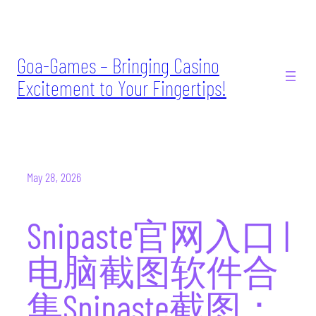
Skip
to
content
Goa-Games – Bringing Casino
Excitement to Your Fingertips!
May 28, 2026
Snipaste官网入口 |
电脑截图软件合
集Snipaste截图：