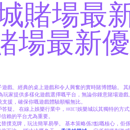
娛樂城賭場最
城賭場最新
的電子遊戲、經典的桌上遊戲和令人興奮的實時賭博體驗。 
係一個為玩家提供多樣化遊戲選擇嘅平台，無論你鍾意賭場遊
統支援，確保你嘅遊戲體驗順暢無比。
戶答疑。 在線上娛樂行業中，HKBET娛樂城以其獨特的
得信賴的平台尤為重要。
替撲克牌，玩法簡單易學。 基本策略係21點嘅核心，佢