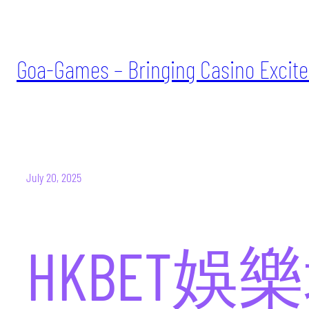
Skip
to
content
Goa-Games – Bringing Casino Excite
July 20, 2025
HKBET