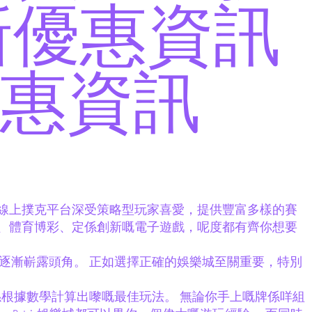
新優惠資訊
優惠資訊
其線上撲克平台深受策略型玩家喜愛，提供豐富多樣的賽
戲、體育博彩、定係創新嘅電子遊戲，呢度都有齊你想要
方式逐漸嶄露頭角。 正如選擇正確的娛樂城至關重要，特別
係根據數學計算出嚟嘅最佳玩法。 無論你手上嘅牌係咩組