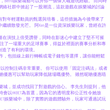
Betrix娛樂城都可以畀你一個偉大嘅遊玩經驗。 而同時
在網絡社群中掀起了一股潮流，這款遊戲在娛樂城的討論
有對年輕運動員的甄選與培養，這些措施為今後帶來了
繼續散發光芒。 阿Ken是一位資深娛樂玩家，曾經在許
僅在演技上倍受讚譽，同時在影迷心中建立了堅不可摧
網投注了一場重大的足球賽事，得益於裡面的賽事分析和專
展創造了有利的環境。
操作，包括線上銀行轉帳或電子錢包等選擇，讓你能輕鬆
所以控制注碼非常重要。 你可以使用「固定注碼法」或者
，呢啲優惠可以幫助玩家降低賭場嘅優勢。 雖然呢啲優惠唔
娛樂城，並成功找回了對遊戲的信心。 李先生則提到，他
會以HKBET為首選，因為它的透明度和公正性令她放
BET娛樂城中，除了實際的遊戲體驗外，玩家可通過試玩