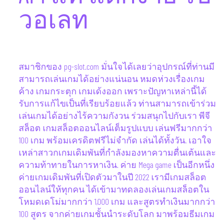
วอเลท
สมาชิกของ pg-slot.com มั่นใจได้เลยว่าอุปกรณ์ที่ท่านมี
สามารถเล่นเกมได้อย่างแน่นอน หมดห่วงเรื่องเกม
ค้าง เกมกระตุก เกมเด้งออก เพราะปัญหาเหล่านี้ได้
รับการแก้ไขเป็นที่เรียบร้อยแล้ว ท่านสามารถเข้าร่วม
เล่นเกมได้อย่างไร้ความกังวน ร่วมสนุกไปกับเรา พีจี
สล็อต เกมสล็อตออนไลน์เต็มรูปแบบ เล่นฟรีมากกว่า
100 เกม พร้อมเครดิตฟรีไม่จำกัด เล่นได้ทั้งวัน. เอาใจ
เหล่าสาวกเกมเดิมพันที่กำลังมองหาความตื่นเต้นและ
ความท้าทายในการหาเงิน. ค่าย Mega game เป็นอีกหนึ่ง
ค่ายเกมเดิมพันที่เปิดตัวมาในปี 2022 เรามีเกมสล็อต
ออนไลน์ให้ทุกคน ได้เข้ามาทดลองเล่นเกมสล็อตใน
โหมดเดโม่มากกว่า 1,000 เกม และสูตรทำเงินมากกว่า
100 สูตร จากค่ายเกมชั้นนำระดับโลก มาพร้อมธีมเกม