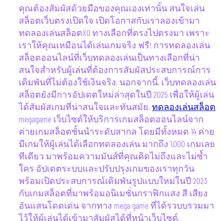
คุณต้องสัมผัสด้วยมือของคุณเองเท่านั้น สนใจเล่น
สล็อตเว็บตรงเปิดใจ เปิดโอกาสกับเราลองเข้ามา
ทดลองเล่นสล็อตXO ทางเลือกที่ตรงไปตรงมา เพราะ
เราให้คุณเหมือนได้เล่นเกมจริง ฟรี! การทดลองเล่น
สล็อตออนไลน์ที่เว็บทดลองเล่นเป็นทางเลือกที่น่า
สนใจสำหรับผู้เล่นที่ต้องการสัมผัสประสบการณ์การ
เดิมพันที่ไม่ต้องใช้เงินจริง. นอกจากนี้, เว็บทดลองเล่น
สล็อตยังมีการอัปเดตใหม่ล่าสุดในปี 2025 เพื่อให้ผู้เล่น
ได้สัมผัสเกมที่น่าสนใจและทันสมัย.
ทดลองเล่นสล็อต
megagame เว็บไซต์ให้บริการเกมสล็อตออนไลน์จาก
ค่ายเกมสล็อตชั้นนำระดับสากล โดยมีทั้งหมด 14 ค่าย
มีเกมให้ผู้เล่นได้เลือกทดลองเล่น มากถึง 1,000 เกมเลย
ทีเดียว มาพร้อมความมันส์ที่คุณคิดไม่ถึงและไม่ซ้ำ
ใคร อัปเดตระบบและปรับปรุงเกมของเราทุกวัน
พร้อมเปิดประสบการณ์เดิมพันรูปแบบใหม่ในปี 2023
กับเกมสล็อตที่มาพร้อมอนิเมชั่นกราฟิกแสง สี เสียง
อันแสนโดดเด่น จากทาง mega game ที่ได้รวบบรวมมา
ไว้ให้ผู้เล่นได้เข้ามาสัมผัสได้ที่หน้าเว็บไซต์.