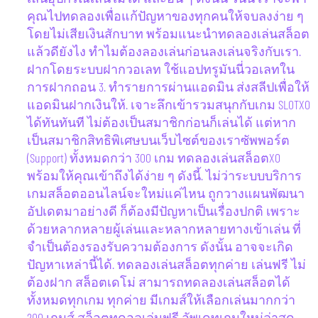
คุณไปทดลองเพื่อแก้ปัญหาของทุกคนให้จบลงง่าย ๆ
โดยไม่เสียเงินสักบาท พร้อมแนะนำทดลองเล่นสล็อต
แล้วดียังไง ทำไมต้องลองเล่นก่อนลงเล่นจริงกับเรา.
ฝากโดยระบบฝากวอเลท ใช้แอปทรูมันนี่วอเลทใน
การฝากถอน 3. ทำรายการผ่านแอดมิน ส่งสลีปเพื่อให้
แอดมินฝากเงินให้. เจาะลึกเข้ารวมสนุกกับเกม SLOTXO
ได้ทันทันที ไม่ต้องเป็นสมาชิกก่อนก็เล่นได้ แต่หาก
เป็นสมาชิกสิทธิพิเศษบนเว็บไซต์ของเราซัพพอร์ต
(Support) ทั้งหมดกว่า 300 เกม ทดลองเล่นสล็อตXO
พร้อมให้คุณเข้าถึงได้ง่าย ๆ ดังนี้. ไม่ว่าระบบบริการ
เกมสล็อตออนไลน์จะใหม่แค่ไหน ถูกวางแผนพัฒนา
อัปเดตมาอย่างดี ก็ต้องมีปัญหาเป็นเรื่องปกติ เพราะ
ด้วยหลากหลายผู้เล่นและหลากหลายทางเข้าเล่น ที่
จำเป็นต้องรองรับความต้องการ ดังนั้น อาจจะเกิด
ปัญหาเหล่านี้ได้. ทดลองเล่นสล็อตทุกค่าย เล่นฟรี ไม่
ต้องฝาก สล็อตเดโม่ สามารถทดลองเล่นสล็อตได้
ทั้งหมดทุกเกม ทุกค่าย มีเกมส์ให้เลือกเล่นมากกว่า
200 เกมส์ สล็อตทดอลเล่นฟรี อัพเดทเกมใหม่ล่าสุด