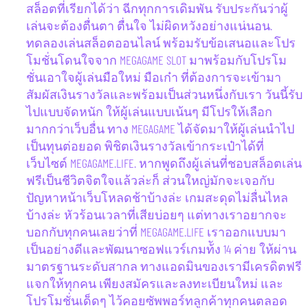
สล็อตที่เรียกได้ว่า ฉีกทุกการเดิมพัน รับประกันว่าผู้
เล่นจะต้องตื่นตา ตื่นใจ ไม่ผิดหวังอย่างแน่นอน.
ทดลองเล่นสล็อตออนไลน์ พร้อมรับข้อเสนอและโปร
โมชั่นโดนใจจาก MEGAGAME SLOT มาพร้อมกับโปรโม
ชั่นเอาใจผู้เล่นมือใหม่ มือเก๋า ที่ต้องการจะเข้ามา
สัมผัสเงินรางวัลและพร้อมเป็นส่วนหนึ่งกับเรา วันนี้รับ
ไปแบบจัดหนัก ให้ผู้เล่นแบบเน้นๆ มีโปรให้เลือก
มากกว่าเว็บอื่น ทาง MEGAGAME ได้จัดมาให้ผู้เล่นนำไป
เป็นทุนต่อยอด พิชิตเงินรางวัลเข้ากระเป๋าได้ที่
เว็บไซต์ MEGAGAME.LIFE. หากพูดถึงผู้เล่นที่ชอบสล็อตเล่น
ฟรีเป็นชีวิตจิตใจแล้วล่ะก็ ส่วนใหญ่มักจะเจอกับ
ปัญหาหน้าเว็บโหลดช้าบ้างล่ะ เกมสะดุดไม่ลื่นไหล
บ้างล่ะ หัวร้อนเวลาที่เสียบ่อยๆ แต่ทางเราอยากจะ
บอกกับทุกคนเลยว่าที่ MEGAGAME.LIFE เราออกแบบมา
เป็นอย่างดีและพัฒนาซอฟแวร์เกมท้ัง 14 ค่าย ให้ผ่าน
มาตรฐานระดับสากล ทางแอดมินของเรามีเครดิตฟรี
แจกให้ทุกคน เพียงสมัครและลงทะเบียนใหม่ และ
โปรโมชั่นเด็ดๆ ไว้คอยซัพพอร์ทลูกค้าทุกคนตลอด